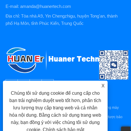
E-mail: amanda@huanertech.com
Địa chỉ: Tòa nhà A9, Yin Chengzhigu, huyện Tong'an, thành
phố Hạ Môn, tỉnh Phúc Kiến, Trung Quốc
X
Chúng tôi sử dụng cookie để cung cấp cho
bạn trải nghiệm duyệt web tốt hơn, phân tích
lưu lượng truy cập trang web và cá nhân
Bản quyền © 2023 Xiamen Huaner Technology Co., Ltd - Phụ tùng máy
hóa nội dung. Bằng cách sử dụng trang web
CNC, Phụ tùng gia công CNC, Phụ tùng đúc khuôn - Mọi quyền được bảo
này, bạn đồng ý với việc chúng tôi sử dụng
lưu.
cookie.
Chính sách bảo mật