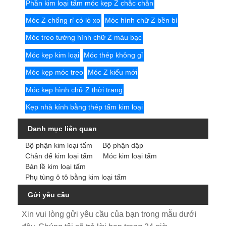
Phần kim loại tấm móc kẹp Z chắc chắn
Móc Z chống rỉ có lò xo
Móc hình chữ Z bền bỉ
Móc treo tường hình chữ Z màu bạc
Móc kẹp kim loại
Móc thép không gỉ
Móc kẹp móc treo
Móc Z kiểu mới
Móc kẹp hình chữ Z thời trang
Kẹp nhà kính bằng thép tấm kim loại
Danh mục liên quan
Bộ phận kim loại tấm
Bộ phận dập
Chân đế kim loại tấm
Móc kim loại tấm
Bản lề kim loại tấm
Phụ tùng ô tô bằng kim loại tấm
Gửi yêu cầu
Xin vui lòng gửi yêu cầu của bạn trong mẫu dưới