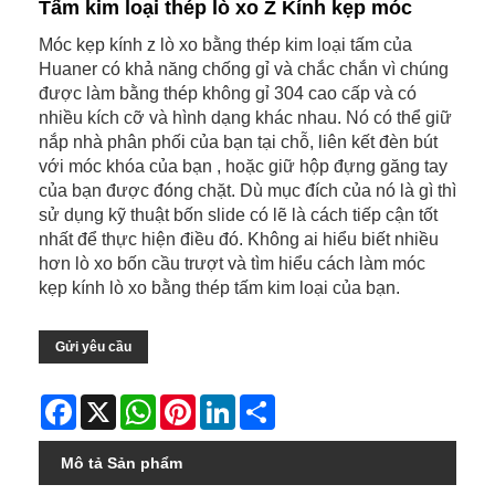
Tấm kim loại thép lò xo Z Kính kẹp móc
Móc kẹp kính z lò xo bằng thép kim loại tấm của
Huaner có khả năng chống gỉ và chắc chắn vì chúng
được làm bằng thép không gỉ 304 cao cấp và có
nhiều kích cỡ và hình dạng khác nhau. Nó có thể giữ
nắp nhà phân phối của bạn tại chỗ, liên kết đèn bút
với móc khóa của bạn , hoặc giữ hộp đựng găng tay
của bạn được đóng chặt. Dù mục đích của nó là gì thì
sử dụng kỹ thuật bốn slide có lẽ là cách tiếp cận tốt
nhất để thực hiện điều đó. Không ai hiểu biết nhiều
hơn lò xo bốn cầu trượt và tìm hiểu cách làm móc
kẹp kính lò xo bằng thép tấm kim loại của bạn.
Gửi yêu cầu
Facebook
X
WhatsApp
Pinterest
LinkedIn
Share
Mô tả Sản phẩm